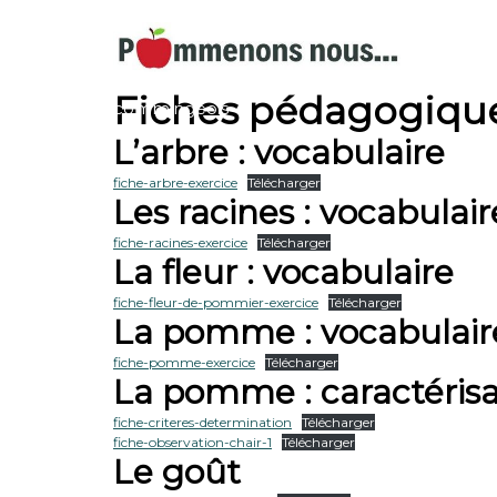
S
k
i
Cont
p
A la découverte du patrimoine
Fiches pédagogiqu
t
commingeois
o
L’arbre : vocabulaire
c
o
fiche-arbre-exercice
Télécharger
Les racines : vocabulair
n
t
fiche-racines-exercice
Télécharger
e
La fleur : vocabulaire
n
t
fiche-fleur-de-pommier-exercice
Télécharger
La pomme : vocabulair
fiche-pomme-exercice
Télécharger
La pomme : caractérisa
fiche-criteres-determination
Télécharger
fiche-observation-chair-1
Télécharger
Le goût