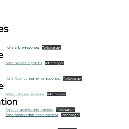
act
es
fiche-arbre-reponses
Télécharger
e
fiche-racines-reponses
Télécharger
fiche-fleur-de-pommier-reponses
Télécharger
e
fiche-pomme-reponses
Télécharger
tion
fiche-caracterisation-exercice
Télécharger
fiche-observation-chair-exercice
Télécharger