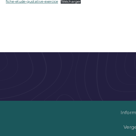
fiche-etude-gustative-exercice
Télécharger
Inform
Verg