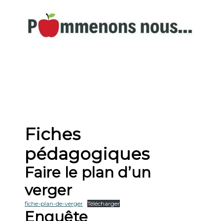
S
k
i
p
A la découverte du patrimoine commingeois
t
o
c
o
n
t
e
n
Fiches
t
pédagogiques
Faire le plan d’un
verger
fiche-plan-de-verger
Télécharger
Enquête