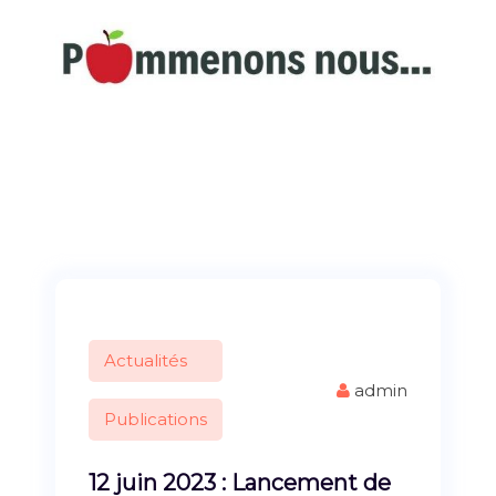
S
k
i
p
A la découverte du patrimoine commingeois
t
o
c
o
n
t
e
n
t
Actualités
admin
Publications
12 juin 2023 : Lancement de