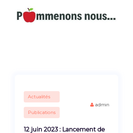
S
k
i
p
A la découverte du patrimoine commingeois
t
o
c
o
n
t
e
n
t
Actualités
admin
Publications
12 juin 2023 : Lancement de